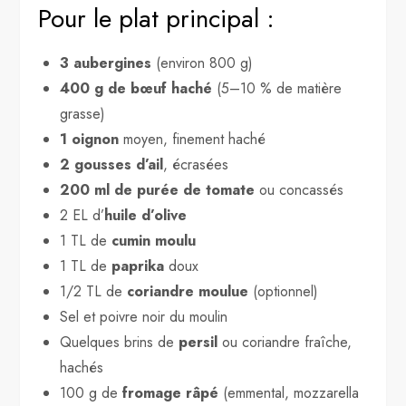
Pour le plat principal :
3 aubergines
(environ 800 g)
400 g de bœuf haché
(5–10 % de matière
grasse)
1 oignon
moyen, finement haché
2 gousses d’ail
, écrasées
200 ml de purée de tomate
ou concassés
2 EL d’
huile d’olive
1 TL de
cumin moulu
1 TL de
paprika
doux
1/2 TL de
coriandre moulue
(optionnel)
Sel et poivre noir du moulin
Quelques brins de
persil
ou coriandre fraîche,
hachés
100 g de
fromage râpé
(emmental, mozzarella