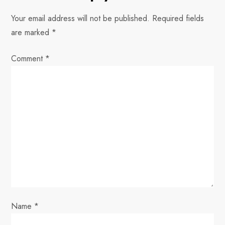
n
Your email address will not be published.
Required fields
a
are marked
*
v
Comment
*
i
g
a
t
i
o
Name
*
n