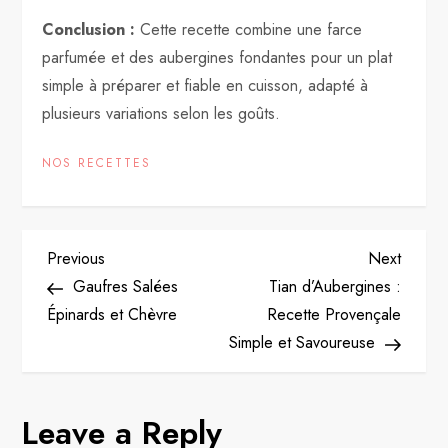
Conclusion :
Cette recette combine une farce
parfumée et des aubergines fondantes pour un plat
simple à préparer et fiable en cuisson, adapté à
plusieurs variations selon les goûts.
NOS RECETTES
P
Previous
Next
Previous
Next
Post
Post
Gaufres Salées
Tian d’Aubergines :
o
Épinards et Chèvre
Recette Provençale
Simple et Savoureuse
s
t
Leave a Reply