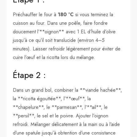
Préchauffer le four à
180 °C
si vous terminez la
cuisson au four. Dans une poêle, faire fondre
doucement l’**oignon** avec 1 EL d’huile d’olive
jusqu’à ce qu’il soit translucide (environ 4–5
minutes). Laisser refroidir légèrement pour éviter de
cuire l’œuf et la ricotta lors du mélange.
Étape 2 :
Dans un grand bol, combiner la **viande hachée**,
la **ricotta égouttée**, l’**œuf**, la
**chapelure**, le **parmesan**, l’**ail**, le
**persil**, le sel et le poivre. Ajouter l’oignon
refroidi. Mélanger délicatement à la main ou à l’aide
d’une spatule jusqu’à obtention d’une consistance