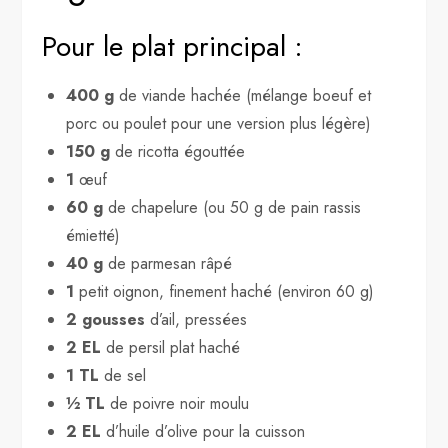
Pour le plat principal :
400 g
de viande hachée (mélange boeuf et
porc ou poulet pour une version plus légère)
150 g
de ricotta égouttée
1
œuf
60 g
de chapelure (ou 50 g de pain rassis
émietté)
40 g
de parmesan râpé
1
petit oignon, finement haché (environ 60 g)
2 gousses
d’ail, pressées
2 EL
de persil plat haché
1 TL
de sel
½ TL
de poivre noir moulu
2 EL
d’huile d’olive pour la cuisson