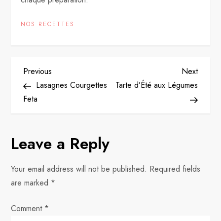
NOS RECETTES
P
Previous
Next
Previous
Next
Post
Post
Lasagnes Courgettes
Tarte d’Été aux Légumes
o
Feta
s
Leave a Reply
t
n
Your email address will not be published.
Required fields
are marked
*
a
Comment
v
*