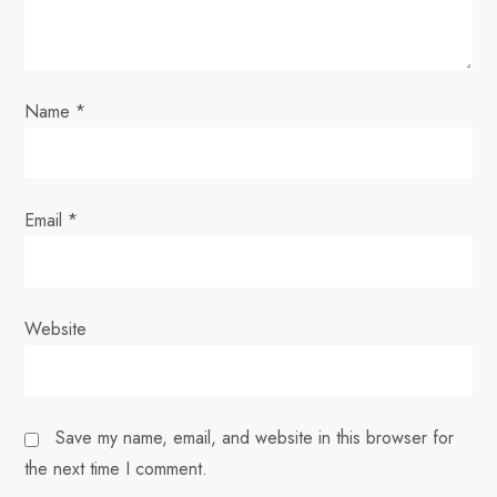
t
i
o
Name
*
n
Email
*
Website
Save my name, email, and website in this browser for
the next time I comment.