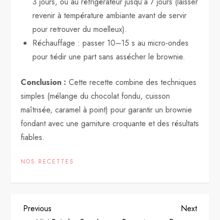
3 jours, ou au réfrigérateur jusqu’à 7 jours (laisser
revenir à température ambiante avant de servir
pour retrouver du moelleux).
Réchauffage : passer 10–15 s au micro‑ondes
pour tiédir une part sans assécher le brownie.
Conclusion :
Cette recette combine des techniques
simples (mélange du chocolat fondu, cuisson
maîtrisée, caramel à point) pour garantir un brownie
fondant avec une garniture croquante et des résultats
fiables.
NOS RECETTES
P
Previous
Next
Previous
Next