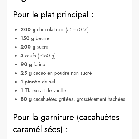
Pour le plat principal :
200 g
chocolat noir (55–70 %)
150 g
beurre
200 g
sucre
3
œufs (≈150 g)
90 g
farine
25 g
cacao en poudre non sucré
1 pincée
de sel
1 TL
extrait de vanille
80 g
cacahuètes grillées, grossièrement hachées
Pour la garniture (cacahuètes
caramélisées) :