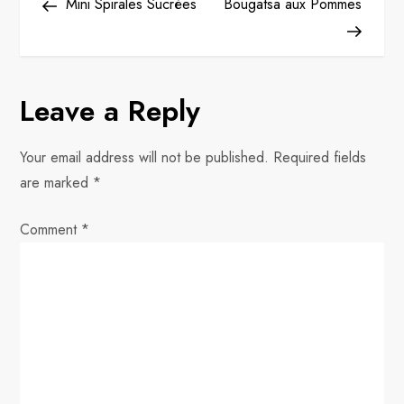
Post
Post
Mini Spirales Sucrées
Bougatsa aux Pommes
o
s
Leave a Reply
t
n
Your email address will not be published.
Required fields
are marked
*
a
Comment
v
*
i
g
a