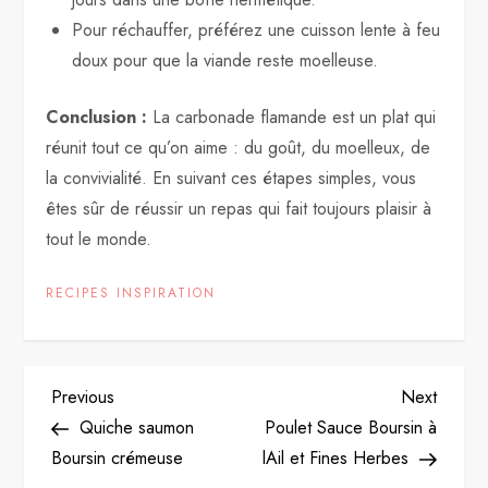
Pour réchauffer, préférez une cuisson lente à feu
doux pour que la viande reste moelleuse.
Conclusion :
La carbonade flamande est un plat qui
réunit tout ce qu’on aime : du goût, du moelleux, de
la convivialité. En suivant ces étapes simples, vous
êtes sûr de réussir un repas qui fait toujours plaisir à
tout le monde.
RECIPES INSPIRATION
P
Previous
Next
Previous
Next
Post
Post
Quiche saumon
Poulet Sauce Boursin à
o
Boursin crémeuse
lAil et Fines Herbes