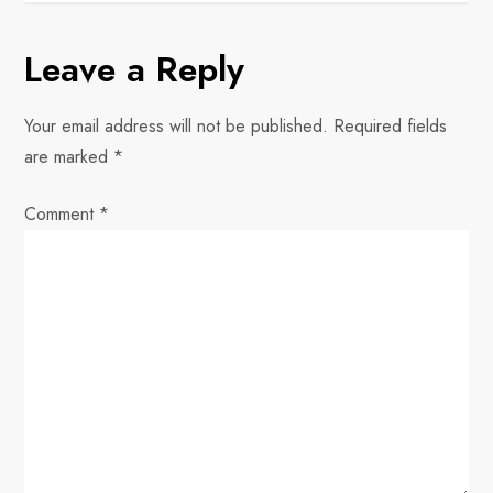
s
Leave a Reply
t
n
Your email address will not be published.
Required fields
are marked
*
a
Comment
v
*
i
g
a
t
i