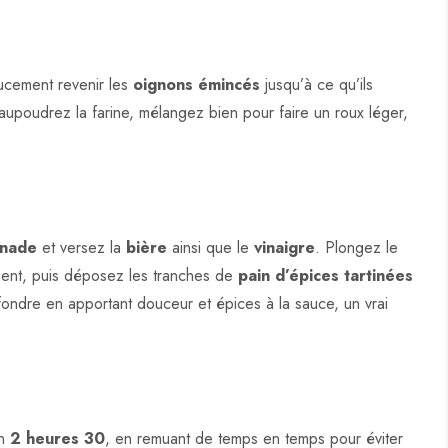
oucement revenir les
oignons émincés
jusqu’à ce qu’ils
aupoudrez la farine, mélangez bien pour faire un roux léger,
onade
et versez la
bière
ainsi que le
vinaigre
. Plongez le
ent, puis déposez les tranches de
pain d’épices tartinées
fondre en apportant douceur et épices à la sauce, un vrai
on
2 heures 30
, en remuant de temps en temps pour éviter