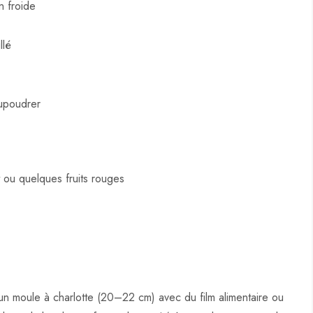
n froide
llé
upoudrer
 ou quelques fruits rouges
er un moule à charlotte (20–22 cm) avec du film alimentaire ou