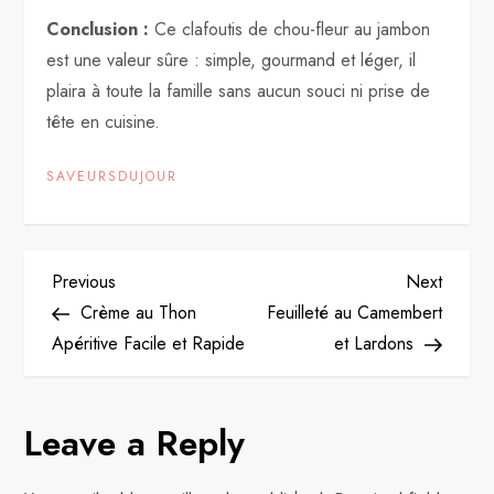
Conclusion :
Ce clafoutis de chou-fleur au jambon
est une valeur sûre : simple, gourmand et léger, il
plaira à toute la famille sans aucun souci ni prise de
tête en cuisine.
SAVEURSDUJOUR
P
Previous
Next
Previous
Next
Post
Post
Crème au Thon
Feuilleté au Camembert
o
Apéritive Facile et Rapide
et Lardons
s
Leave a Reply
t