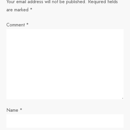
n
Your email address will not be published.
Required fields
are marked
*
a
Comment
v
*
i
g
a
t
i
o
Name
*
n