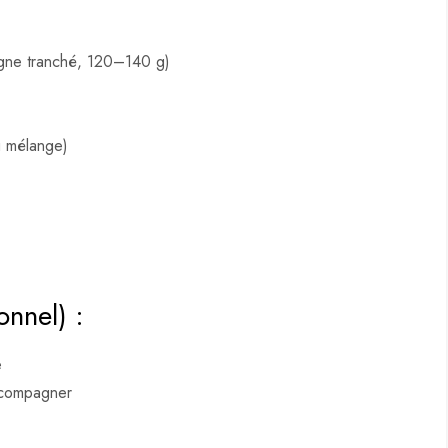
gne tranché, 120–140 g)
u mélange)
onnel) :
e
ccompagner