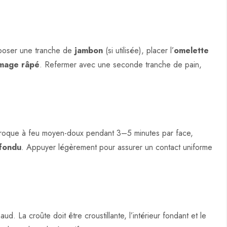
époser une tranche de
jambon
(si utilisée), placer l’
omelette
mage râpé
. Refermer avec une seconde tranche de pain,
croque à feu moyen-doux pendant 3–5 minutes par face,
fondu
. Appuyer légèrement pour assurer un contact uniforme
d. La croûte doit être croustillante, l’intérieur fondant et le