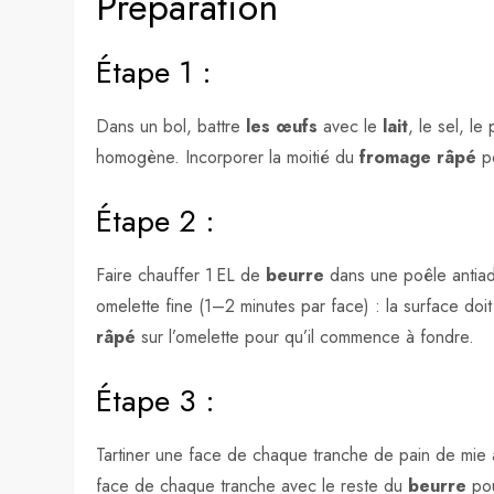
Préparation
Étape 1 :
Dans un bol, battre
les œufs
avec le
lait
, le sel, l
homogène. Incorporer la moitié du
fromage râpé
po
Étape 2 :
Faire chauffer 1 EL de
beurre
dans une poêle antiad
omelette fine (1–2 minutes par face) : la surface do
râpé
sur l’omelette pour qu’il commence à fondre.
Étape 3 :
Tartiner une face de chaque tranche de pain de mi
face de chaque tranche avec le reste du
beurre
pou