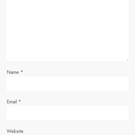
a
t
i
o
n
Name
*
Email
*
Website