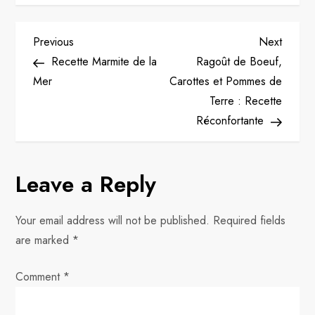
P
Previous
Next
Previous
Next
Post
Post
Recette Marmite de la
Ragoût de Boeuf,
o
Mer
Carottes et Pommes de
Terre : Recette
s
Réconfortante
t
n
Leave a Reply
a
Your email address will not be published.
Required fields
v
are marked
*
i
Comment
*
g