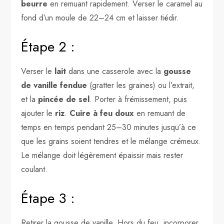
beurre
en remuant rapidement. Verser le caramel au
fond d’un moule de 22–24 cm et laisser tiédir.
Étape 2 :
Verser le
lait
dans une casserole avec la
gousse
de vanille fendue
(gratter les graines) ou l’extrait,
et la
pincée de sel
. Porter à frémissement, puis
ajouter le
riz
.
Cuire à feu doux
en remuant de
temps en temps pendant 25–30 minutes jusqu’à ce
que les grains soient tendres et le mélange crémeux.
Le mélange doit légèrement épaissir mais rester
coulant.
Étape 3 :
Retirer la gousse de vanille. Hors du feu, incorporer