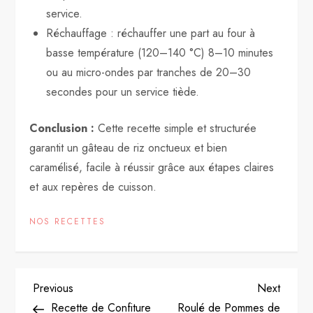
service.
Réchauffage : réchauffer une part au four à
basse température (120–140 °C) 8–10 minutes
ou au micro-ondes par tranches de 20–30
secondes pour un service tiède.
Conclusion :
Cette recette simple et structurée
garantit un gâteau de riz onctueux et bien
caramélisé, facile à réussir grâce aux étapes claires
et aux repères de cuisson.
NOS RECETTES
P
Previous
Next
Previous
Next
Post
Post
Recette de Confiture
Roulé de Pommes de