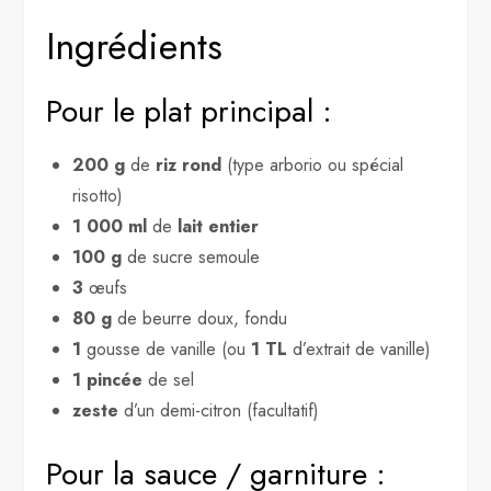
Ingrédients
Pour le plat principal :
200 g
de
riz rond
(type arborio ou spécial
risotto)
1 000 ml
de
lait entier
100 g
de sucre semoule
3
œufs
80 g
de beurre doux, fondu
1
gousse de vanille (ou
1 TL
d’extrait de vanille)
1 pincée
de sel
zeste
d’un demi-citron (facultatif)
Pour la sauce / garniture :