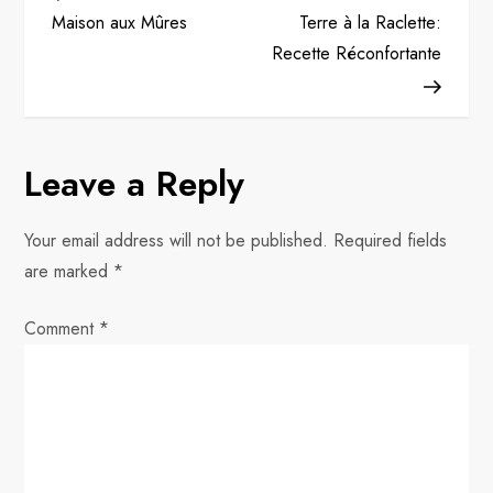
o
Maison aux Mûres
Terre à la Raclette:
Recette Réconfortante
s
t
n
Leave a Reply
a
Your email address will not be published.
Required fields
v
are marked
*
i
Comment
*
g
a
t