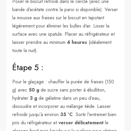
Poser le biscuit refroidi dans le cercle (avec une
bande d’acétate contre la paroi si disponible). Verser
la mousse aux fraises sur le biscuit en tapotant
légèrement pour éliminer les bulles d’air. Lisser la
surface avec une spatule. Placer au réfrigérateur et
laisser prendre au minimum
4 heures
(idéalement
toute la nuit).
Étape 5 :
Pour le glaçage : chauffer la purée de fraises (150
g) avec
50 g
de sucre sans porter à ébullition,
hydrater
3 g
de gélatine dans un peu d’eau,
dissoudre et incorporer au mélange tiède. Laisser
refroidir jusqu’à environ
35 °C
. Sortir l’entremet bien
pris du réfrigérateur et
verser délicatement
le
glaçage froid mais liquide sur la surface pour obtenir