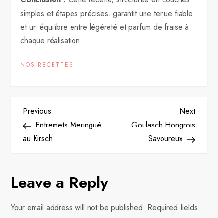
simples et étapes précises, garantit une tenue fiable
et un équilibre entre légèreté et parfum de fraise à
chaque réalisation.
NOS RECETTES
P
Previous
Next
Previous
Next
Post
Post
Entremets Meringué
Goulasch Hongrois
o
au Kirsch
Savoureux
s
Leave a Reply
t
n
Your email address will not be published.
Required fields