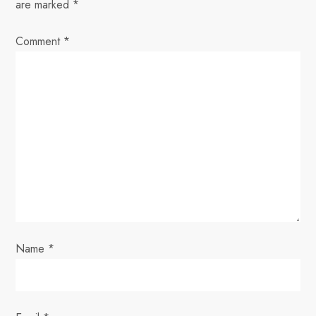
are marked
*
a
Comment
v
*
i
g
a
t
i
o
Name
*
n