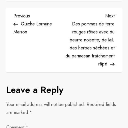
P
Previous
Next
Previous
Next
Post
Post
Quiche Lorraine
Des pommes de terre
o
Maison
rouges rôties avec du
beurre noisette, de lail,
s
des herbes séchées et
t
du parmesan fraîchement
râpé
n
a
Leave a Reply
v
Your email address will not be published.
Required fields
i
are marked
*
g
Comment
*