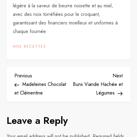
légère à la saveur de beurre noisette et au miel,
avec des noix torréfiées pour le croquant,
garantissant des financiers moelleux et uniformes à
chaque fournée.
NOS RECETTES
P
Previous
Next
Previous
Next
Post
Post
Madeleines Chocolat
Buns Viande Hachée et
o
et Clémentine
Légumes
s
Leave a Reply
t
n
Your email address will not be published.
Required fields