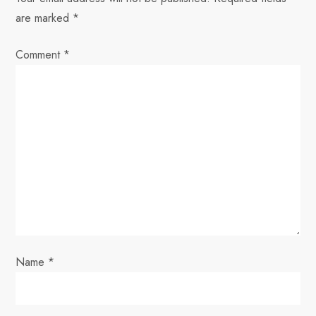
are marked
*
a
Comment
v
*
i
g
a
t
i
o
Name
*
n