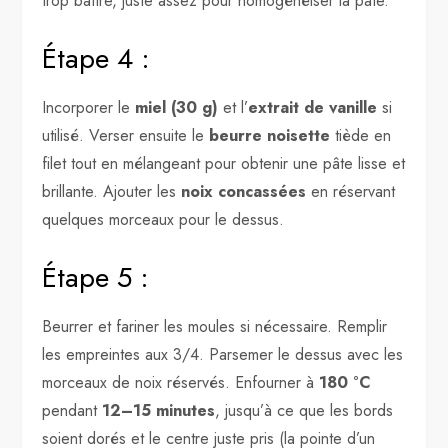
trop battre, juste assez pour homogénéiser la pâte.
Étape 4 :
Incorporer le
miel (30 g)
et l’
extrait de vanille
si
utilisé. Verser ensuite le
beurre noisette
tiède en
filet tout en mélangeant pour obtenir une pâte lisse et
brillante. Ajouter les
noix concassées
en réservant
quelques morceaux pour le dessus.
Étape 5 :
Beurrer et fariner les moules si nécessaire. Remplir
les empreintes aux 3/4. Parsemer le dessus avec les
morceaux de noix réservés. Enfourner à
180 °C
pendant
12–15 minutes
, jusqu’à ce que les bords
soient dorés et le centre juste pris (la pointe d’un