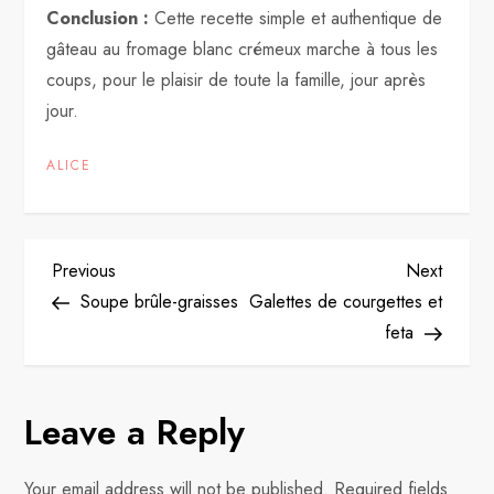
Conclusion :
Cette recette simple et authentique de
gâteau au fromage blanc crémeux marche à tous les
coups, pour le plaisir de toute la famille, jour après
jour.
ALICE
P
Previous
Next
Previous
Next
Post
Post
Soupe brûle-graisses
Galettes de courgettes et
o
feta
s
Leave a Reply
t
n
Your email address will not be published.
Required fields