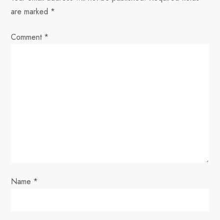
are marked
*
a
Comment
v
*
i
g
a
t
i
o
Name
*
n