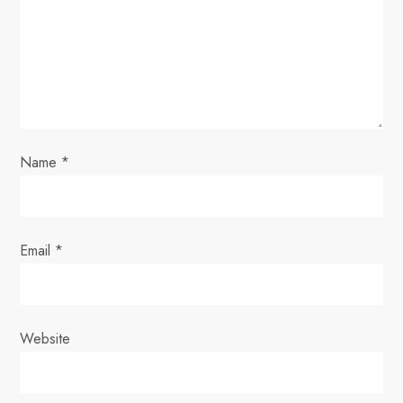
a
t
i
o
Name
*
n
Email
*
Website