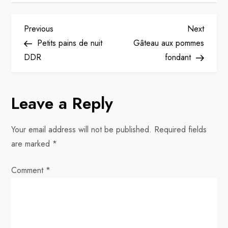
P
Previous
Next
Previous
Next
Post
Post
Petits pains de nuit
Gâteau aux pommes
o
DDR
fondant
s
Leave a Reply
t
n
Your email address will not be published.
Required fields
are marked
*
a
Comment
v
*
i
g