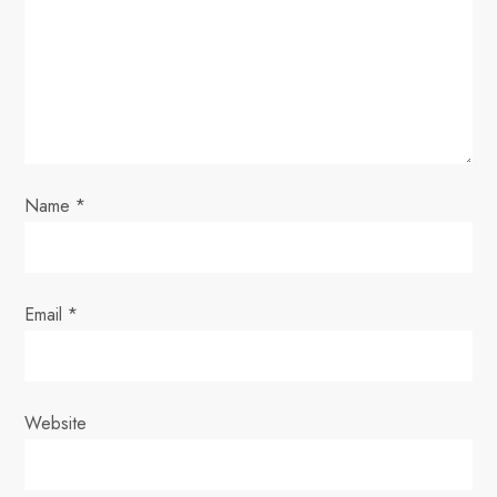
a
t
i
o
Name
*
n
Email
*
Website