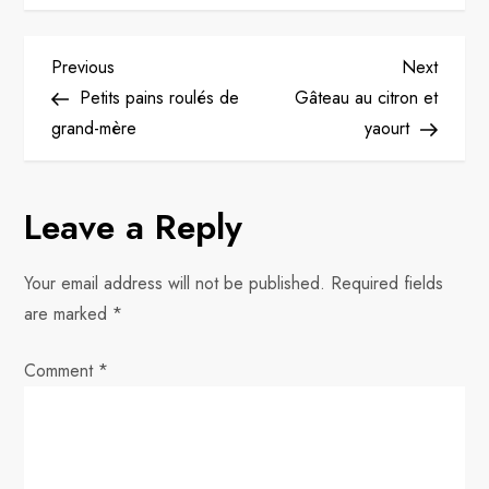
P
Previous
Next
Previous
Next
Post
Post
Petits pains roulés de
Gâteau au citron et
o
grand-mère
yaourt
s
Leave a Reply
t
n
Your email address will not be published.
Required fields
are marked
*
a
Comment
v
*
i
g