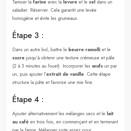
Tamiser la
farine
avec la
levure
et le
sel
dans un
saladier. Réserver. Cela garantit une levée
homogène et évite les grumeaux.
Étape 3 :
Dans un autre bol, battre le
beurre ramolli
et le
sucre
jusqu’à obtenir une texture crémeuse et pâle
(2 à 3 minutes au fouet). Incorporer les
œufs
un par
un, puis ajouter l’
extrait de vanille
. Cette étape
structure la pâte et favorise une mie fine.
Étape 4 :
Ajouter alternativement les mélanges secs et le
lait
au café
en trois fois, en commençant et en terminant
par la farine. Mélanger juste assez pour