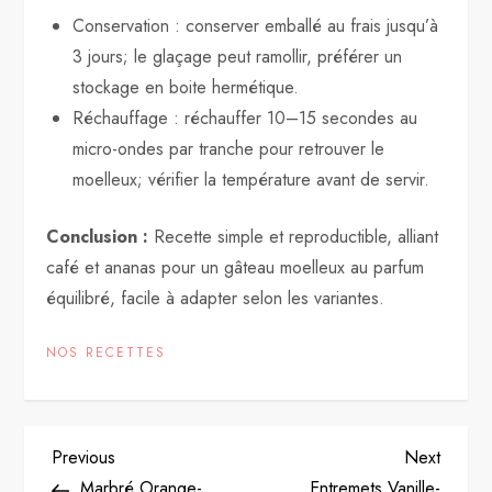
Conservation : conserver emballé au frais jusqu’à
3 jours; le glaçage peut ramollir, préférer un
stockage en boite hermétique.
Réchauffage : réchauffer 10–15 secondes au
micro-ondes par tranche pour retrouver le
moelleux; vérifier la température avant de servir.
Conclusion :
Recette simple et reproductible, alliant
café et ananas pour un gâteau moelleux au parfum
équilibré, facile à adapter selon les variantes.
NOS RECETTES
P
Previous
Next
Previous
Next
Post
Post
Marbré Orange-
Entremets Vanille-