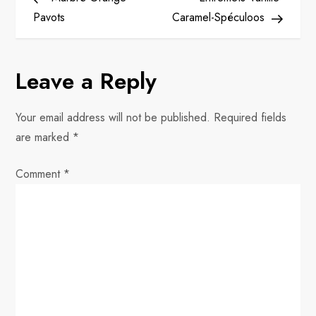
o
Pavots
Caramel-Spéculoos
s
Leave a Reply
t
n
Your email address will not be published.
Required fields
are marked
*
a
Comment
v
*
i
g
a
t