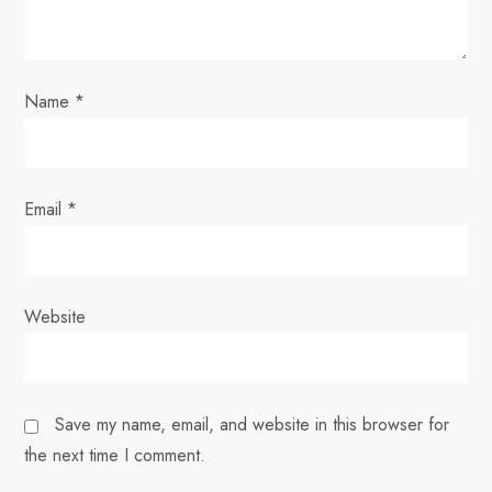
i
o
Name
*
n
Email
*
Website
Save my name, email, and website in this browser for
the next time I comment.