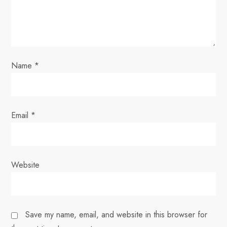
t
i
o
Name
*
n
Email
*
Website
Save my name, email, and website in this browser for