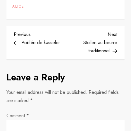
ALICE
P
Previous
Next
Previous
Next
Post
Post
Poêlée de kasseler
Stollen au beurre
o
traditionnel
s
Leave a Reply
t
n
Your email address will not be published.
Required fields
are marked
*
a
Comment
v
*