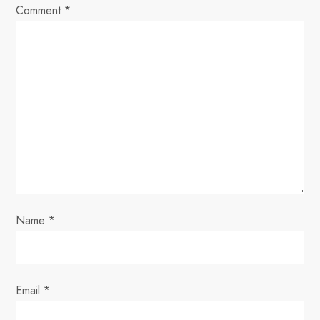
Comment
v
*
i
g
a
t
i
o
Name
*
n
Email
*