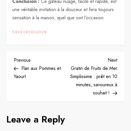
Conclusion :
Ce gâteau nuage, facile et rapide, est
une véritable invitation à la douceur et fera toujours
sensation à la maison, quel que soit l’occasion.
SAVEURSDUJOUR
P
Previous
Next
Previous
Next
Post
Post
Flan aux Pommes et
Gratin de Fruits de Mer
o
Yaourt
Simplissime : prêt en 10
minutes, savoureux à
s
souhait !
t
n
Leave a Reply