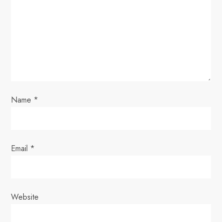
a
t
i
o
Name
*
n
Email
*
Website