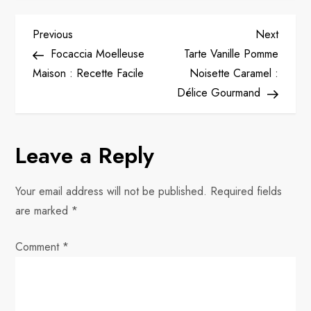
P
Previous
Next
Previous
Next
Post
Post
Focaccia Moelleuse
Tarte Vanille Pomme
o
Maison : Recette Facile
Noisette Caramel :
Délice Gourmand
s
t
Leave a Reply
n
Your email address will not be published.
Required fields
a
are marked
*
v
Comment
*
i
g