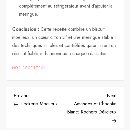
complètement au réfrigérateur avant d’ajouter la
meringue.
Conclusion :
Cette recette combine un biscuit
moelleux, un cœur citron vif et une meringue stable :
des techniques simples et contrôlées garantissent un
résultat fiable et harmonieux à chaque réalisation.
NOS RECETTES
P
Previous
Next
Previous
Next
Post
Post
Leckerlis Moelleux
Amandes et Chocolat
o
Blanc: Rochers Délicieux
s