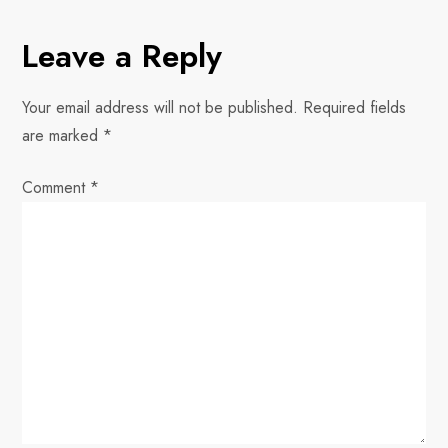
t
Leave a Reply
n
Your email address will not be published.
Required fields
a
are marked
*
v
Comment
*
i
g
a
t
i