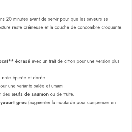
s 20 minutes avant de servir pour que les saveurs se
a texture reste crémeuse et la couche de concombre croquante.
ocat** écrasé
avec un trait de citron pour une version plus
 note épicée et dorée.
ur une variante salée et umami.
ar des
œufs de saumon
ou de truite.
u
yaourt grec
(augmenter la moutarde pour compenser en