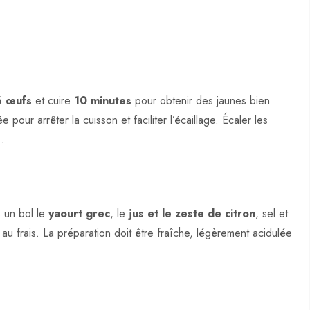
6 œufs
et cuire
10 minutes
pour obtenir des jaunes bien
pour arrêter la cuisson et faciliter l’écaillage. Écaler les
s
.
 un bol le
yaourt grec
, le
jus et le zeste de citron
, sel et
au frais. La préparation doit être fraîche, légèrement acidulée