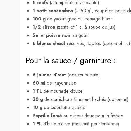
6 œufs
(à température ambiante)
1 petit concombre
(~150 g), coupé en petits d
100 g
de yaourt grec ou fromage blanc
1/2 citron
(zeste et 1 c. à soupe de jus)
Sel
et
poivre noir
au goût
6 blancs d’œuf
réservés, hachés (optionnel : uti
Pour la sauce / garniture :
6 jaunes d’œuf
(des œufs cuits)
60 ml
de mayonnaise
1 TL
de moutarde douce
30 g
de cornichons finement hachés (optionnel)
10 g
de ciboulette ciselée
Paprika fumé
ou piment doux pour la finition
1 EL
d’huile d’olive (facultatif pour brillance)