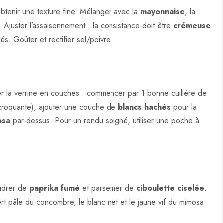
btenir une texture fine. Mélanger avec la
mayonnaise
, la
. Ajuster l’assaisonnement : la consistance doit être
crémeuse
és. Goûter et rectifier sel/poivre.
r la verrine en couches : commencer par 1 bonne cuillère de
croquante), ajouter une couche de
blancs hachés
pour la
osa
par-dessus. Pour un rendu soigné, utiliser une poche à
oudrer de
paprika fumé
et parsemer de
ciboulette ciselée
.
ert pâle du concombre, le blanc net et le jaune vif du mimosa.