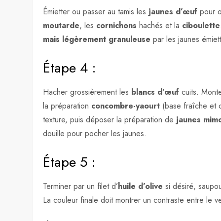
Émietter ou passer au tamis les
jaunes d’œuf
pour o
moutarde
, les
cornichons
hachés et la
ciboulette
mais légèrement granuleuse
par les jaunes émiett
Étape 4 :
Hacher grossièrement les
blancs d’œuf
cuits. Monte
la préparation
concombre-yaourt
(base fraîche et 
texture, puis déposer la préparation de
jaunes mim
douille pour pocher les jaunes.
Étape 5 :
Terminer par un filet d’
huile d’olive
si désiré, saup
La couleur finale doit montrer un contraste entre le v