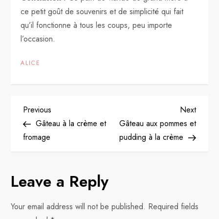
ce petit goût de souvenirs et de simplicité qui fait
qu’il fonctionne à tous les coups, peu importe
l’occasion.
ALICE
P
Previous
Next
Previous
Next
Post
Post
Gâteau à la crème et
Gâteau aux pommes et
o
fromage
pudding à la crème
s
Leave a Reply
t
n
Your email address will not be published.
Required fields