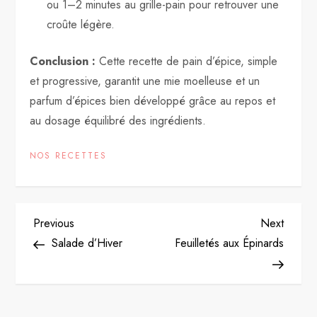
ou 1–2 minutes au grille-pain pour retrouver une
croûte légère.
Conclusion :
Cette recette de pain d’épice, simple
et progressive, garantit une mie moelleuse et un
parfum d’épices bien développé grâce au repos et
au dosage équilibré des ingrédients.
NOS RECETTES
P
Previous
Next
Previous
Next
Post
Post
Salade d’Hiver
Feuilletés aux Épinards
o
s