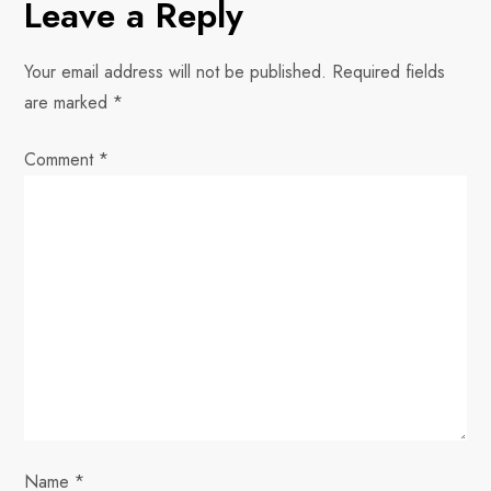
Leave a Reply
t
n
Your email address will not be published.
Required fields
are marked
*
a
Comment
v
*
i
g
a
t
i
o
Name
*