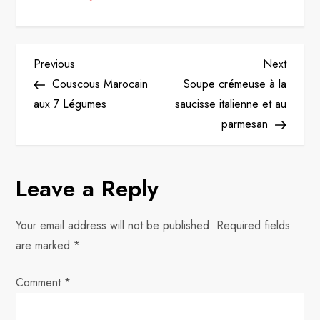
P
Previous
Next
Previous
Next
Post
Post
Couscous Marocain
Soupe crémeuse à la
o
aux 7 Légumes
saucisse italienne et au
parmesan
s
t
Leave a Reply
n
Your email address will not be published.
Required fields
a
are marked
*
v
Comment
*
i