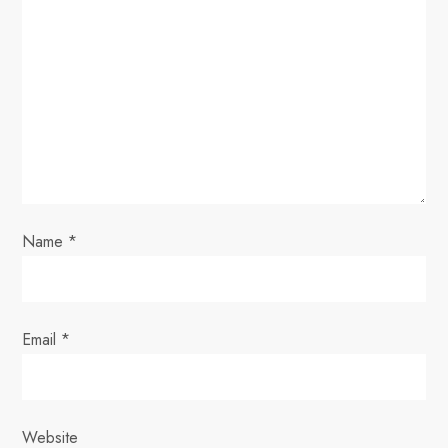
g
a
t
i
o
Name
*
n
Email
*
Website