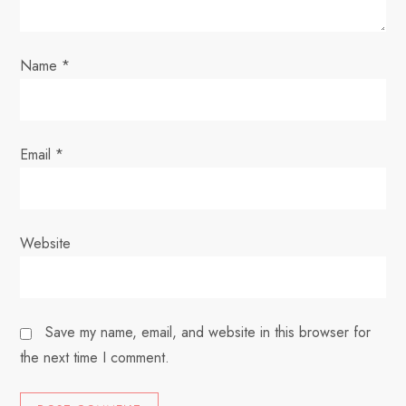
i
o
Name
*
n
Email
*
Website
Save my name, email, and website in this browser for
the next time I comment.