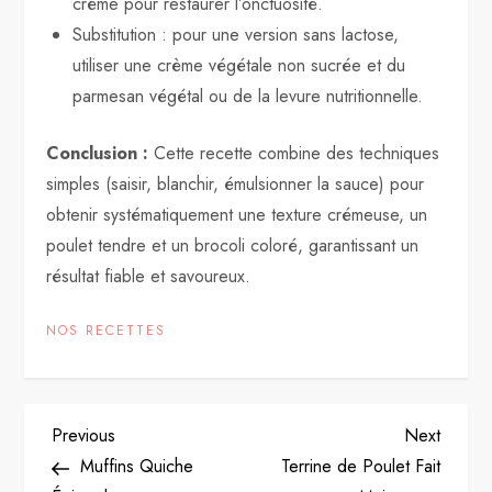
crème pour restaurer l’onctuosité.
Substitution : pour une version sans lactose,
utiliser une crème végétale non sucrée et du
parmesan végétal ou de la levure nutritionnelle.
Conclusion :
Cette recette combine des techniques
simples (saisir, blanchir, émulsionner la sauce) pour
obtenir systématiquement une texture crémeuse, un
poulet tendre et un brocoli coloré, garantissant un
résultat fiable et savoureux.
NOS RECETTES
P
Previous
Next
Previous
Next
Post
Post
Muffins Quiche
Terrine de Poulet Fait