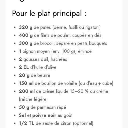
Pour le plat principal :
320 g
de pâtes (penne, fusilli ou rigatoni)
400 g
de filets de poulet, coupés en dés
300 g
de brocoli, séparé en petits bouquets
1
oignon moyen (env. 100 g), émincé
2
gousses d’ail, hachées
2 EL
d’huile d’olive
20 g
de beurre
150 ml
de bouillon de volaille (ou d’eau + cube)
200 ml
de crème liquide 15–20 % ou crème
fraîche légère
50 g
de parmesan râpé
Sel
et
poivre noir
au goût
1/2 TL
de zeste de citron (optionnel)