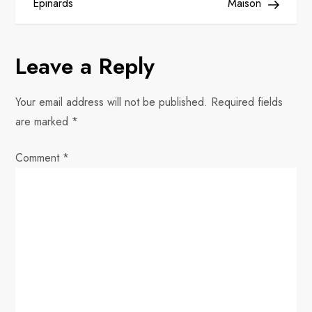
o
Épinards
Maison
s
Leave a Reply
t
n
Your email address will not be published.
Required fields
are marked
*
a
Comment
v
*
i
g
a
t