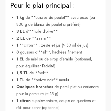
Pour le plat principal :
1 kg
de **cuisses de poulet** avec peau (ou
800 g de blancs de poulet si préféré)
3 EL
d’**huile d’olive**
2 EL
de **zaatar**
1
**citron** : zeste et jus (≈ 50 ml de jus)
3
gousses d’**ail**, hachées finement
1 EL
de miel ou de sirop d’érable (optionnel,
pour équilibrer l’acidité)
1,5 TL
de **sel**
1 TL
de **poivre noir** moulu
Quelques branches
de persil plat ou coriandre
pour la garniture (≈ 15 g)
1 citron
supplémentaire, coupé en quartiers et
rôti pour servir (optionnel)