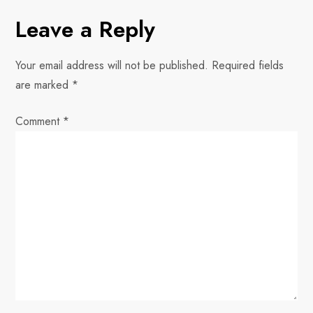
t
Leave a Reply
n
Your email address will not be published.
Required fields
a
are marked
*
v
Comment
*
i
g
a
t
i
o