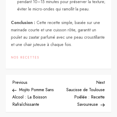
pendant 10–15 minutes pour préserver la texture;
éviter le micro-ondes qui ramollit la peau.
Conclusion :
Cette recette simple, basée sur une
marinade courte et une cuisson rôtie, garantit un
poulet au zaatar parfumé avec une peau croustillante
et une chair juteuse à chaque fois.
NOS RECETTES
P
Previous
Next
Previous
Next
Post
Post
Mojito Pomme Sans
Saucisse de Toulouse
o
Alcool : La Boisson
Poêlée : Recette
Rafraîchissante
Savoureuse
s