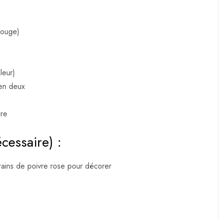
rouge)
leur)
en deux
ure
écessaire) :
ains de poivre rose pour décorer