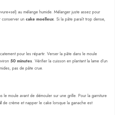
levure+sel) au mélange humide. Mélanger juste assez pour
our conserver un
cake moelleux
. Si la pâte paraît trop dense,
catement pour les répartir. Verser la pâte dans le moule
nviron
50 minutes
. Vérifier la cuisson en plantant la lame d’un
umides, pas de pâte crue.
s le moule avant de démouler sur une grille. Pour la garniture
l
de crème et napper le cake lorsque la ganache est