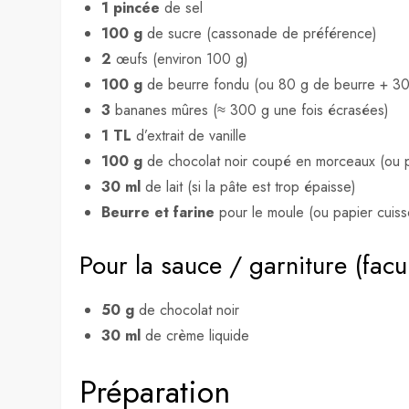
1 pincée
de sel
100 g
de sucre (cassonade de préférence)
2
œufs (environ 100 g)
100 g
de beurre fondu (ou 80 g de beurre + 30 
3
bananes mûres (≈ 300 g une fois écrasées)
1 TL
d’extrait de vanille
100 g
de chocolat noir coupé en morceaux (ou p
30 ml
de lait (si la pâte est trop épaisse)
Beurre et farine
pour le moule (ou papier cuiss
Pour la sauce / garniture (facult
50 g
de chocolat noir
30 ml
de crème liquide
Préparation