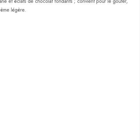
e et éclats de chocolat fondants ; convient pour le goûter,
rème légère.