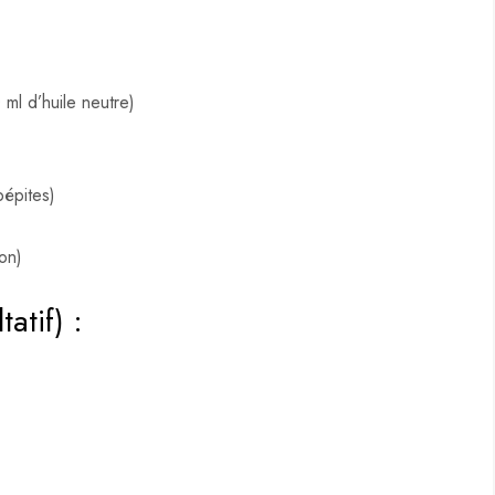
ml d’huile neutre)
épites)
on)
atif) :