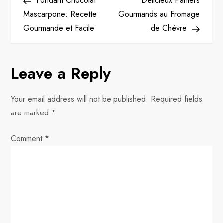
Fondant Chocolat
Délicieux Paniers
o
Mascarpone: Recette
Gourmands au Fromage
Gourmande et Facile
de Chèvre
s
t
Leave a Reply
n
Your email address will not be published.
Required fields
a
are marked
*
v
Comment
*
i
g
a