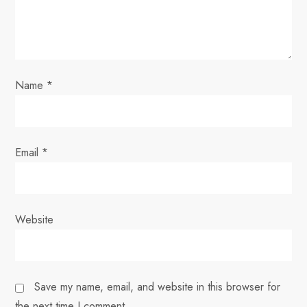
t
i
o
Name
*
n
Email
*
Website
Save my name, email, and website in this browser for
the next time I comment.