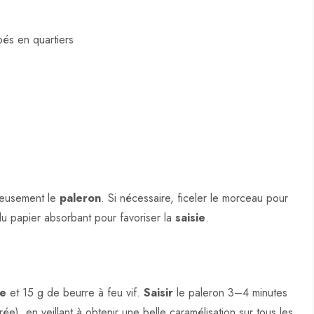
és en quartiers
éreusement le
paleron
. Si nécessaire, ficeler le morceau pour
du papier absorbant pour favoriser la
saisie
.
le
et 15 g de beurre à feu vif.
Saisir
le paleron 3–4 minutes
e), en veillant à obtenir une belle caramélisation sur tous les