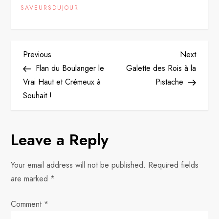
SAVEURSDUJOUR
P
Previous
Next
Previous
Next
Post
Post
Flan du Boulanger le
Galette des Rois à la
o
Vrai Haut et Crémeux à
Pistache
Souhait !
s
t
Leave a Reply
n
Your email address will not be published.
Required fields
a
are marked
*
v
Comment
*