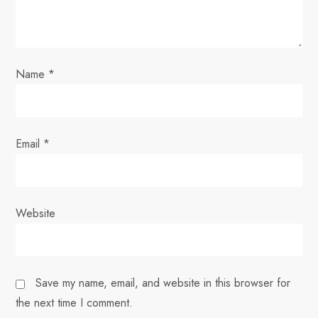
t
i
o
Name
*
n
Email
*
Website
Save my name, email, and website in this browser for
the next time I comment.