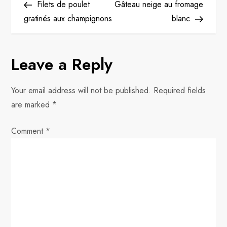
Post
Post
Filets de poulet
Gâteau neige au fromage
o
gratinés aux champignons
blanc
s
Leave a Reply
t
n
Your email address will not be published.
Required fields
are marked
*
a
Comment
v
*
i
g
a