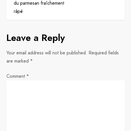
t
du parmesan fraîchement
râpé
n
a
Leave a Reply
v
Your email address will not be published.
Required fields
i
are marked
*
g
Comment
*
a
t
i
o