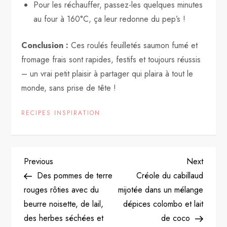
Pour les réchauffer, passez-les quelques minutes
au four à 160°C, ça leur redonne du pep’s !
Conclusion :
Ces roulés feuilletés saumon fumé et
fromage frais sont rapides, festifs et toujours réussis
– un vrai petit plaisir à partager qui plaira à tout le
monde, sans prise de tête !
RECIPES INSPIRATION
P
Previous
Next
Previous
Next
Post
Post
Des pommes de terre
Créole du cabillaud
o
rouges rôties avec du
mijotée dans un mélange
beurre noisette, de lail,
dépices colombo et lait
s
des herbes séchées et
de coco