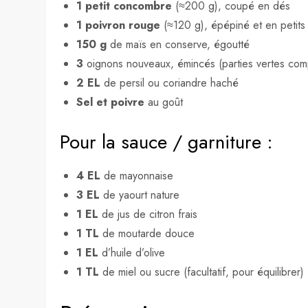
1 petit concombre
(≈200 g), coupé en dés
1 poivron rouge
(≈120 g), épépiné et en petits
150 g
de maïs en conserve, égoutté
3
oignons nouveaux, émincés (parties vertes com
2 EL
de persil ou coriandre haché
Sel et poivre
au goût
Pour la sauce / garniture :
4 EL
de mayonnaise
3 EL
de yaourt nature
1 EL
de jus de citron frais
1 TL
de moutarde douce
1 EL
d’huile d’olive
1 TL
de miel ou sucre (facultatif, pour équilibrer)