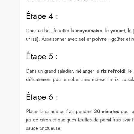
Étape 4 :
Dans un bol, fouetter la
mayonnaise
, le
yaourt
, le
utilisé). Assaisonner avec
sel
et
poivre
; goûter et re
Étape 5 :
Dans un grand saladier, mélanger le
riz refroidi
, le
délicatement pour enrober sans écraser le riz. La s
Étape 6 :
Placer la salade au frais pendant
30 minutes
pour qu
jus de citron et quelques feuilles de persil frais avan
sauce onctueuse.