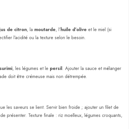
jus de citron
, la
moutarde
, l’
huile d’olive
et le miel (si
ctifier l’acidité ou la texture selon le besoin.
surimi
, les légumes et le
persil
. Ajouter la sauce et mélanger
alade doit être crémeuse mais non détrempée.
e les saveurs se lient. Servir bien froide ; ajouter un filet de
t de présenter. Texture finale : riz moelleux, légumes croquants,