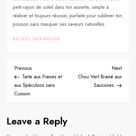
petit rayon de soleil dans ton assiette, simple à
réaliser et toujours réussie, parfaite pour sublimer ton
poisson sans masquer ses saveurs naturelles.
RECIPES INSPIRATION
P
Previous
Next
Previous
Next
Post
Post
Tarte aux Fraises et
Chou Vert Braisé aux
o
aux Spéculoos sans
Saucisses
Cuisson
s
t
Leave a Reply
n