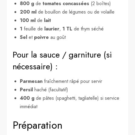
800 g
de
tomates concassées
(2 boîtes)
200 ml
de bouillon de légumes ou de volaille
100 ml
de
lait
1
feuille de
laurier
,
1 TL
de thym séché
Sel
et
poivre
au goût
Pour la sauce / garniture (si
nécessaire) :
Parmesan
fraîchement râpé pour servir
Persil
haché (facultatif)
400 g
de pâtes (spaghetti, tagliatelle) si service
immédiat
Préparation