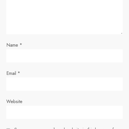
a
t
i
o
Name
*
n
Email
*
Website