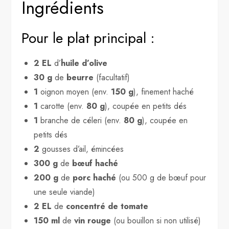
Ingrédients
Pour le plat principal :
2 EL
d’
huile d’olive
30 g
de
beurre
(facultatif)
1
oignon moyen (env.
150 g
), finement haché
1
carotte (env.
80 g
), coupée en petits dés
1
branche de céleri (env.
80 g
), coupée en
petits dés
2
gousses d’ail, émincées
300 g
de
bœuf haché
200 g
de
porc haché
(ou 500 g de bœuf pour
une seule viande)
2 EL
de
concentré de tomate
150 ml
de
vin rouge
(ou bouillon si non utilisé)