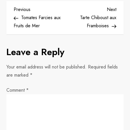
P
Previous
Next
Previous
Next
Post
Post
Tomates Farcies aux
Tarte Chiboust aux
o
Fruits de Mer
Framboises
s
Leave a Reply
t
n
Your email address will not be published.
Required fields
are marked
*
a
Comment
v
*
i
g