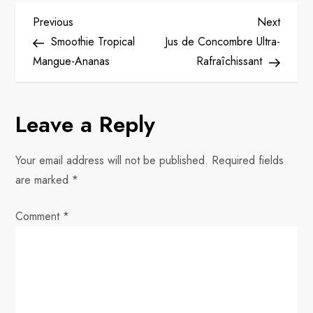
P
Previous
Next
Previous
Next
Post
Post
Smoothie Tropical
Jus de Concombre Ultra-
o
Mangue-Ananas
Rafraîchissant
s
Leave a Reply
t
n
Your email address will not be published.
Required fields
are marked
*
a
Comment
v
*
i
g