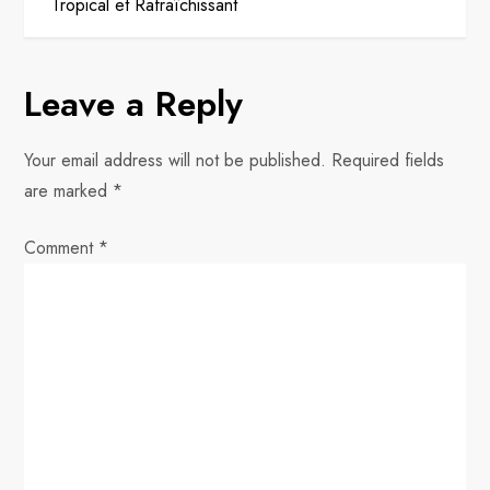
Tropical et Rafraîchissant
s
t
Leave a Reply
n
Your email address will not be published.
Required fields
a
are marked
*
v
Comment
*
i
g
a
t
i