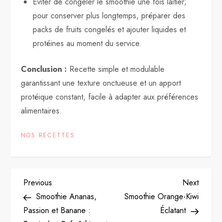
Éviter de congeler le smoothie une fois laitier;
pour conserver plus longtemps, préparer des
packs de fruits congelés et ajouter liquides et
protéines au moment du service.
Conclusion :
Recette simple et modulable
garantissant une texture onctueuse et un apport
protéique constant, facile à adapter aux préférences
alimentaires.
NOS RECETTES
P
Previous
Next
Previous
Next
Post
Post
Smoothie Ananas,
Smoothie Orange-Kiwi
o
Passion et Banane :
Éclatant