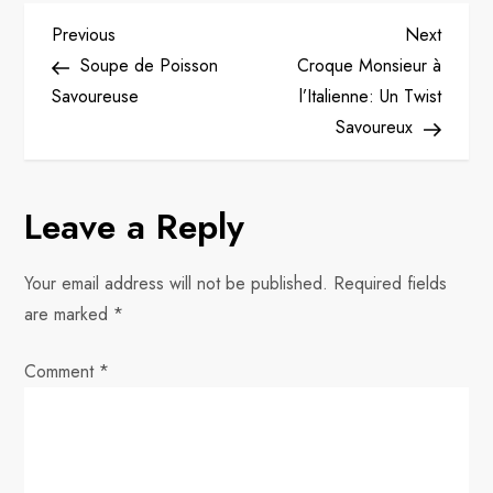
P
Previous
Next
Previous
Next
Post
Post
Soupe de Poisson
Croque Monsieur à
o
Savoureuse
l’Italienne: Un Twist
Savoureux
s
t
Leave a Reply
n
Your email address will not be published.
Required fields
a
are marked
*
v
Comment
*
i
g