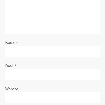
a
t
i
o
Name
*
n
Email
*
Website