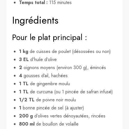
Temps total :
115 minutes
Ingrédients
Pour le plat principal :
1 kg
de cuisses de poulet (désossées ou non)
3 EL
d’huile d’olive
2
oignons moyens (environ 300 g), émincés
4
gousses d’ail, hachées
1 TL
de gingembre moulu
1 TL
de curcuma (ou 1 pincée de safran infusé)
1/2 TL
de poivre noir moulu
1
bonne pincée de sel (à ajuster)
200 g
d’olives vertes dénoyautées, rincées
800 ml
de bouillon de volaille