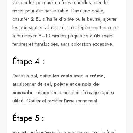
Couper les poireaux en fines rondelles, bien les
rincer pour éliminer le sable. Dans une poêle,
chauffer
2 EL d’huile d’olive
ou le beurre, ajouter
les poireaux et l’ail écrasé, saler légèrement et cuire
à feu moyen 8–10 minutes jusqu’à ce qu’ils soient
tendres et translucides, sans coloration excessive.
Étape 4 :
Dans un bol, battre
les œufs
avec la
crème
,
assaisonner de
sel, poivre
et de
noix de
muscade
. Incorporer la moitié du fromage râpé si
utilisé. Goûter et rectifier l’assaisonnement.
Étape 5 :
Répartir uniformément les poireaux cuits sur le fond