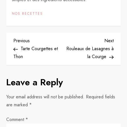
NOS RECETTES
P
Previous
Next
Previous
Next
Post
Post
Tarte Courgettes et
Rouleaux de Lasagnes à
o
Thon
la Courge
s
Leave a Reply
t
n
Your email address will not be published.
Required fields
are marked
*
a
Comment
v
*