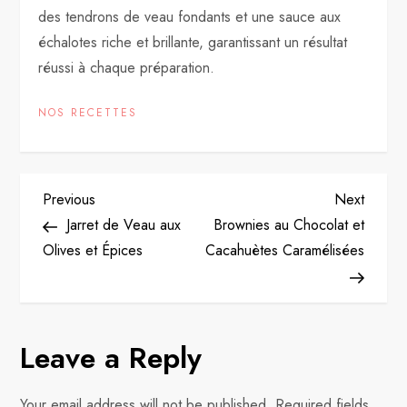
des tendrons de veau fondants et une sauce aux
échalotes riche et brillante, garantissant un résultat
réussi à chaque préparation.
NOS RECETTES
P
Previous
Next
Previous
Next
Post
Post
Jarret de Veau aux
Brownies au Chocolat et
o
Olives et Épices
Cacahuètes Caramélisées
s
t
Leave a Reply
n
Your email address will not be published.
Required fields