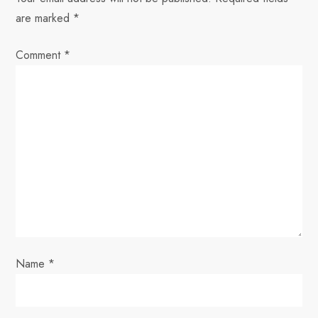
a
are marked
*
v
Comment
*
i
g
a
t
i
o
Name
*
n