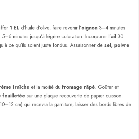
uffer
1 EL
d’huile d’olive, faire revenir l’
oignon
3–4 minutes
e 5–6 minutes jusqu’à légère coloration. Incorporer l’
ail
30
qu’à ce qu’ils soient juste fondus. Assaisonner de
sel, poivre
rème fraîche
et la moitié du
fromage râpé
. Goûter et
 feuilletée
sur une plaque recouverte de papier cuisson.
0–12 cm) qui recevra la garniture, laisser des bords libres de