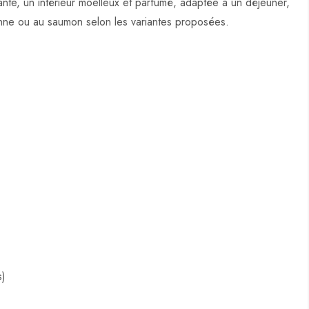
lante, un intérieur moelleux et parfumé, adaptée à un déjeuner,
enne ou au saumon selon les variantes proposées.
s)