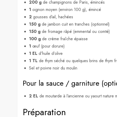
200 g
de champignons de Paris, émincés
1
oignon moyen (environ 100 g), émincé
2
gousses d’ail, hachées
150 g
de jambon cuit en tranches (optionnel)
150 g
de fromage râpé (emmental ou comté)
100 g
de crème fraîche épaisse
1
œuf (pour dorure)
1 EL
d’huile d’olive
1 TL
de thym séché ou quelques brins de thym fr
Sel et poivre noir du moulin
Pour la sauce / garniture (opti
2 EL
de moutarde à l’ancienne ou yaourt nature m
Préparation