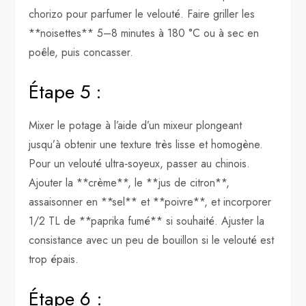
chorizo pour parfumer le velouté. Faire griller les
**noisettes** 5–8 minutes à 180 °C ou à sec en
poêle, puis concasser.
Étape 5 :
Mixer le potage à l’aide d’un mixeur plongeant
jusqu’à obtenir une texture très lisse et homogène.
Pour un velouté ultra‑soyeux, passer au chinois.
Ajouter la **crème**, le **jus de citron**,
assaisonner en **sel** et **poivre**, et incorporer
1/2 TL de **paprika fumé** si souhaité. Ajuster la
consistance avec un peu de bouillon si le velouté est
trop épais.
Étape 6 :