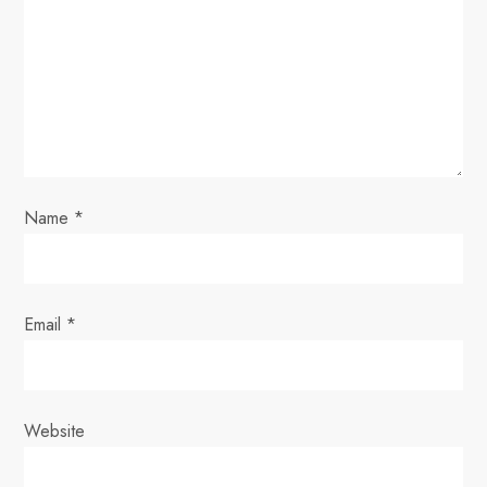
g
a
t
i
o
Name
*
n
Email
*
Website