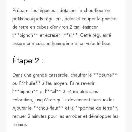
Préparer les légumes : détacher le chou‑fleur en
petits bouquets réguliers, peler et couper la pomme
de terre en cubes d’environ 2 cm, émincer
l’**oignon** et écraser l’**ail**. Cette régularité
assure une cuisson homogène et un velouté lisse.
Étape 2 :
Dans une grande casserole, chauffer le **beurre**
ou l’**huile** à feu moyen. Faire revenir
l’**oignon** et l’**ail** 3–4 minutes sans
coloration, jusqu’à ce qu’ils deviennent translucides.
Ajouter le **chou‑fleur** et la **pomme de terre**,
remuer 2 minutes pour les enrober et développer les
arômes.