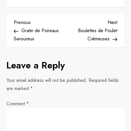
P
Previous
Next
Previous
Next
Post
Post
Gratin de Poireaux
Boulettes de Poulet
o
Savoureux
Crémeuses
s
Leave a Reply
t
n
Your email address will not be published.
Required fields
are marked
*
a
Comment
v
*
i