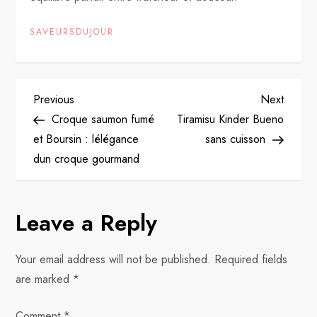
SAVEURSDUJOUR
P
Previous
Next
Previous
Next
Post
Post
Croque saumon fumé
Tiramisu Kinder Bueno
o
et Boursin : lélégance
sans cuisson
dun croque gourmand
s
t
Leave a Reply
n
Your email address will not be published.
Required fields
a
are marked
*
v
Comment
*