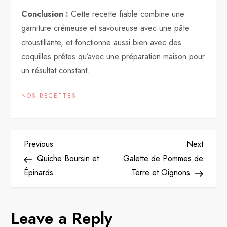
Conclusion :
Cette recette fiable combine une
garniture crémeuse et savoureuse avec une pâte
croustillante, et fonctionne aussi bien avec des
coquilles prêtes qu’avec une préparation maison pour
un résultat constant.
NOS RECETTES
P
Previous
Next
Previous
Next
Post
Post
Quiche Boursin et
Galette de Pommes de
o
Épinards
Terre et Oignons
s
Leave a Reply
t