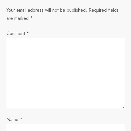
n
Your email address will not be published.
Required fields
are marked
*
a
Comment
v
*
i
g
a
t
i
o
Name
*