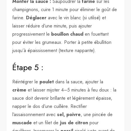
Monter la sauce :
Saupoudrer la
farine
sur les
champignons, cuire 1 minute pour éliminer le goût de
farine.
Déglacer
avec le vin blanc (si utilisé) et
laisser réduire d’une minute, puis ajouter
progressivement le
bouillon chaud
en fouettant
pour éviter les grumeaux. Porter à petite ébullition
jusqu’à épaississement (texture nappante).
Étape 5 :
Réintégrer le
poulet
dans la sauce, ajouter la
crème
et laisser mijoter 4–5 minutes à feu doux : la
sauce doit devenir brillante et légèrement épaisse,
napper le dos d’une cuillère. Rectifier
l’assaisonnement avec
sel, poivre
, une pincée de
muscade
et un filet de
jus de citron
pour
équilibrer. Incorporer le
persil
ciselé juste avant de