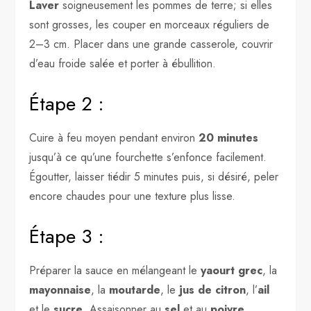
Laver
soigneusement les pommes de terre; si elles
sont grosses, les couper en morceaux réguliers de
2–3 cm. Placer dans une grande casserole, couvrir
d’eau froide salée et porter à ébullition.
Étape 2 :
Cuire à feu moyen pendant environ
20 minutes
jusqu’à ce qu’une fourchette s’enfonce facilement.
Égoutter, laisser tiédir 5 minutes puis, si désiré, peler
encore chaudes pour une texture plus lisse.
Étape 3 :
Préparer la sauce en mélangeant le
yaourt grec
, la
mayonnaise
, la
moutarde
, le
jus de citron
, l’
ail
et le
sucre
. Assaisonner au
sel
et au
poivre
,