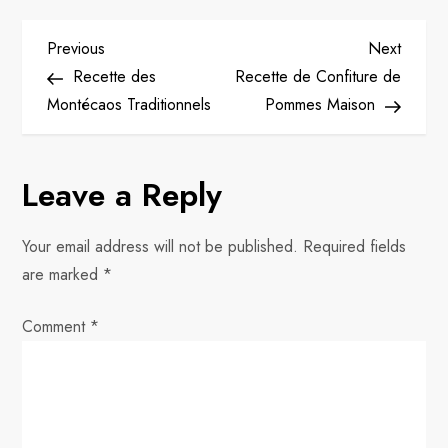
P
Previous
Next
Previous
Next
Post
Post
Recette des
Recette de Confiture de
o
Montécaos Traditionnels
Pommes Maison
s
Leave a Reply
t
n
Your email address will not be published.
Required fields
are marked
*
a
Comment
v
*
i
g