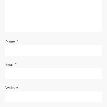
a
t
i
o
Name
*
n
Email
*
Website