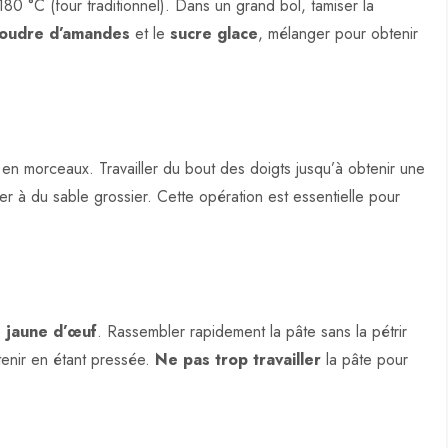
80 °C (four traditionnel). Dans un grand bol, tamiser la
oudre d’amandes
et le
sucre glace
, mélanger pour obtenir
en morceaux. Travailler du bout des doigts jusqu’à obtenir une
er à du sable grossier. Cette opération est essentielle pour
le
jaune d’œuf
. Rassembler rapidement la pâte sans la pétrir
 tenir en étant pressée.
Ne pas trop travailler
la pâte pour