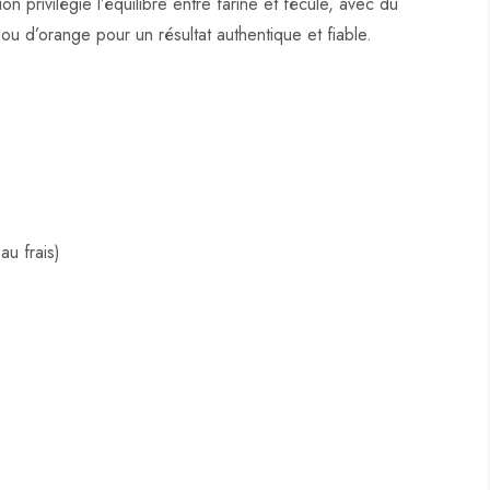
n privilégie l’équilibre entre farine et fécule, avec du
 ou d’orange pour un résultat authentique et fiable.
au frais)