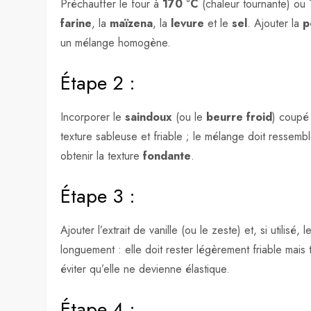
Préchauffer le four à
170 °C
(chaleur tournante) ou 1
farine
, la
maïzena
, la
levure
et le
sel
. Ajouter la
p
un mélange homogène.
Étape 2 :
Incorporer le
saindoux
(ou le
beurre froid
) coupé 
texture sableuse et friable ; le mélange doit ressembl
obtenir la texture
fondante
.
Étape 3 :
Ajouter l’extrait de vanille (ou le zeste) et, si utilisé, 
longuement : elle doit rester légèrement friable mais
éviter qu’elle ne devienne élastique.
Étape 4 :