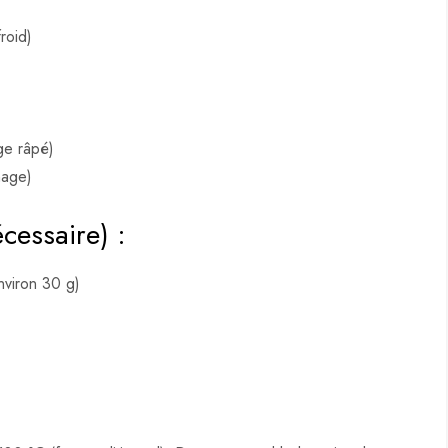
roid)
nge râpé)
nage)
écessaire) :
nviron 30 g)