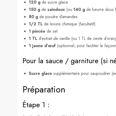
120 g
de sucre glace
150 g
de
saindoux
(ou
140 g
de beurre doux f
80 g
de poudre d’amandes
1/2 TL
de levure chimique (facultatif)
1 pincée
de sel
1 TL
d’extrait de vanille (ou 1 TL de zeste d’ora
1 jaune d’œuf
(optionnel, pour faciliter le façon
Pour la sauce / garniture (si n
Sucre glace
supplémentaire pour saupoudrer (e
Préparation
Étape 1 :